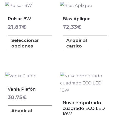
Este
producto
Pulsar 8W
Blas Aplique
tiene
21,87
€
72,33
€
múltiples
variantes.
Seleccionar
Añadir al
Las
opciones
carrito
opciones
se
pueden
elegir
en
la
Vania Plafón
página
30,75
€
de
Nuva empotrado
producto
cuadrado ECO LED
Añadir al
18W