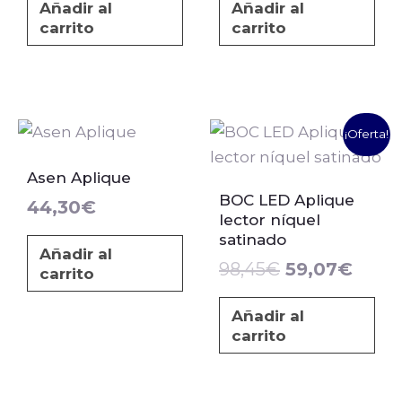
Añadir al
Añadir al
carrito
carrito
El
El
¡Oferta!
precio
preci
original
actua
Asen Aplique
era:
es:
BOC LED Aplique
44,30
€
lector níquel
98,45€.
59,0
satinado
Añadir al
98,45
€
59,07
€
carrito
Añadir al
carrito